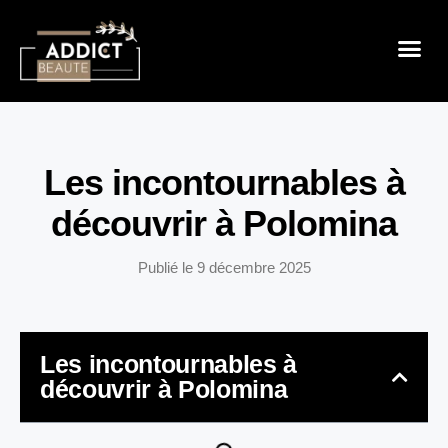
Sensualité 
Prendre So
Mode & B
Les incontournables à
découvrir à Polomina
Publié le
9 décembre 2025
Les incontournables à
découvrir à Polomina