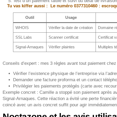
Test d’un paiement faible et suivi du délai de livraiso
Tu vas kiffer aussi :
Le numéro 0377310460 : escroque
Outil
Usage
WHOIS
Vérifier la date de création
Domaine réc
SSL Labs
Scanner certificat
Certificat 
Signal-Arnaques
Vérifier plaintes
Multiples 
Conseils d’expert : mes 3 règles avant tout paiement che
Vérifier l’existence physique de l’entreprise via l’adr
Demander une facture proforma et un contact téléphon
Privilégier les paiements protégés (carte avec recou
Exemple concret : Camille a stoppé son paiement après av
Signal-Arnaques. Cette réaction a évité une perte financièr
coincé avec un avis concret suffit pour agir immédiatemen
Noctazone et les avis utili