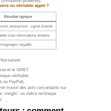
n (simulation prudente).
rie ou véritable appel ?
Résultat typique
ent, anonymisé : signal d’alerte
valide mais informations limitées
témoignages négatifs
z Noctazone
esse et le SIRET.
ique vérifiable.
rs ou PayPal).
oir trouvé des avis concordants sur
e. Insight : un indice technique
t.
sateurs : comment