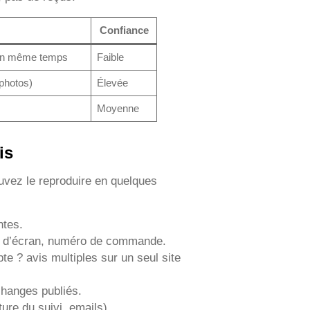
Confiance
t en même temps
Faible
photos)
Élevée
Moyenne
is
uvez le reproduire en quelques
ntes.
re d’écran, numéro de commande.
pte ? avis multiples sur un seul site
échanges publiés.
ure du suivi, emails).