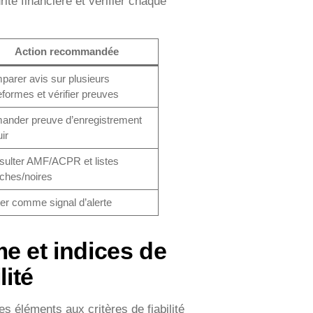
ité financière et vérifier chaque
Action recommandée
arer avis sur plusieurs
eformes et vérifier preuves
ander preuve d’enregistrement
uir
ulter AMF/ACPR et listes
ches/noires
ter comme signal d’alerte
e et indices de
lité
ces éléments aux critères de fiabilité