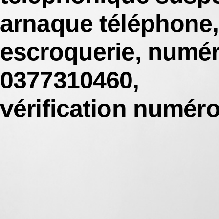
arnaque téléphone
,
escroquerie
,
numé
0377310460
,
vérification numér