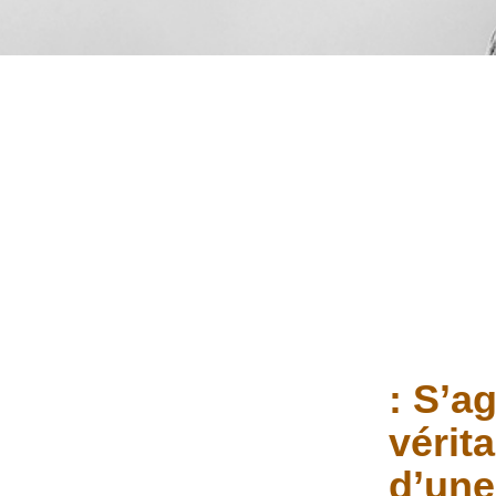
: S’ag
vérit
d’une