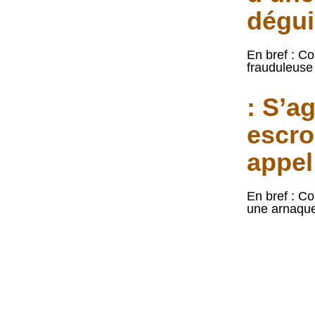
dégui
En bref : C
frauduleuse 
: S’ag
escro
appel
En bref : Co
une arnaque
 escroquerie ou