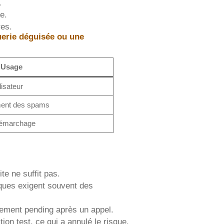
.
re.
res.
erie déguisée ou une
Usage
lisateur
ment des spams
e démarchage
te ne suffit pas.
naques exigent souvent des
aiement pending après un appel.
tion test, ce qui a annulé le risque.