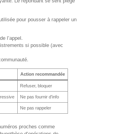
yante. Le répondant se sent piégé
tilisée pour pousser à rappeler un
de l’appel.
istrements si possible (avec
a communauté.
Action recommandée
Refuser, bloquer
ressive
Ne pas fournir d’info
Ne pas rappeler
ns numéros proches comme
’hypothèse d’opérations de