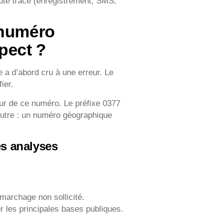
ute trace (enregistrement, SMS,
 numéro
pect ?
 a d’abord cru à une erreur. Le
ier.
r de ce numéro. Le préfixe 0377
neutre : un numéro géographique
es analyses
marchage non sollicité.
 les principales bases publiques.