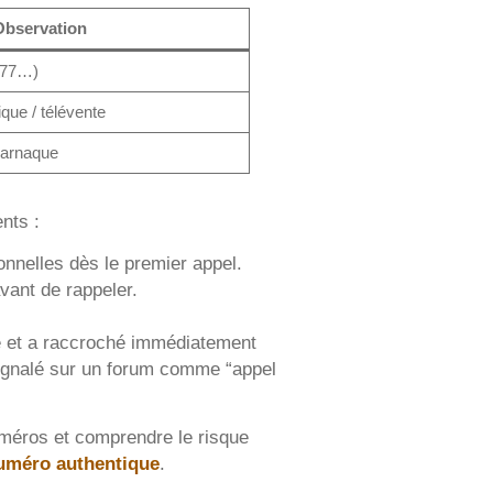
Observation
377…)
ue / télévente
arnaque
nts :
nnelles dès le premier appel.
vant de rappeler.
té et a raccroché immédiatement
signalé sur un forum comme “appel
uméros et comprendre le risque
numéro authentique
.