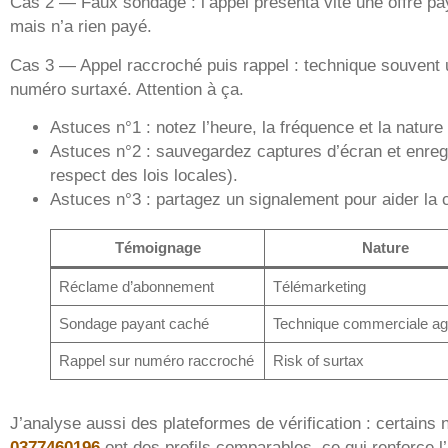
Cas 2 — Faux sondage : l’appel présenta vite une offre pa
mais n’a rien payé.
Cas 3 — Appel raccroché puis rappel : technique souvent u
numéro surtaxé. Attention à ça.
Astuces n°1 : notez l’heure, la fréquence et la nature 
Astuces n°2 : sauvegardez captures d’écran et enreg
respect des lois locales).
Astuces n°3 : partagez un signalement pour aider l
Témoignage
Nature
Réclame d’abonnement
Télémarketing
Sondage payant caché
Technique commerciale ag
Rappel sur numéro raccroché
Risk of surtax
J’analyse aussi des plateformes de vérification : certai
0377460196
ont des profils comparables, ce qui renforce l