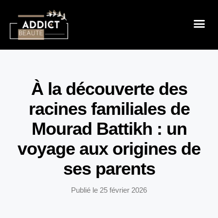
Sensualité 
Prendre So
Mode & B
À la découverte des
racines familiales de
Mourad Battikh : un
voyage aux origines de
ses parents
Publié le
25 février 2026