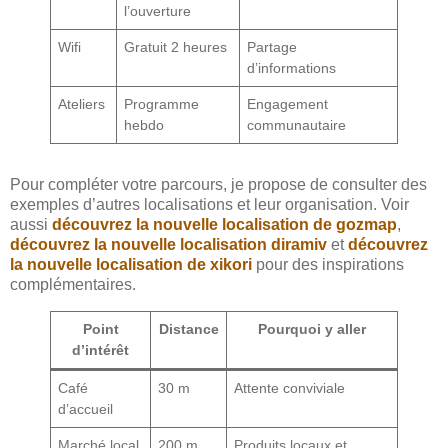
l’ouverture
Wifi
Gratuit 2 heures
Partage
d’informations
Ateliers
Programme
Engagement
hebdo
communautaire
Pour compléter votre parcours, je propose de consulter des
exemples d’autres localisations et leur organisation. Voir
aussi
découvrez la nouvelle localisation de gozmap
,
découvrez la nouvelle localisation diramiv
et
découvrez
la nouvelle localisation de xikori
pour des inspirations
complémentaires.
Point
Distance
Pourquoi y aller
d’intérêt
Café
30 m
Attente conviviale
d’accueil
Marché local
200 m
Produits locaux et