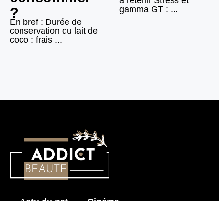
à retenir Stress et
gamma GT : ...
?
En bref : Durée de
conservation du lait de
coco : frais ...
Actu du net
Cinéma