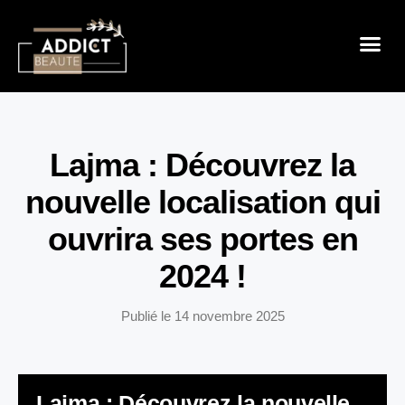
Sensualité 
Prendre So
Mode & B
Lajma : Découvrez la
nouvelle localisation qui
ouvrira ses portes en
2024 !
Publié le
14 novembre 2025
Lajma : Découvrez la nouvelle