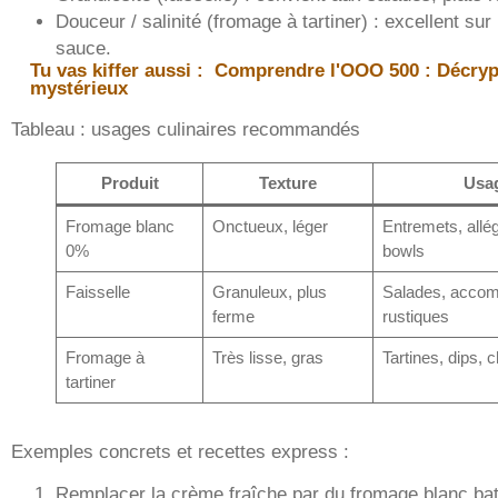
Douceur / salinité (fromage à tartiner) : excellent sur
sauce.
Tu vas kiffer aussi :
Comprendre l'OOO 500 : Décry
mystérieux
Tableau : usages culinaires recommandés
Produit
Texture
Usag
Fromage blanc
Onctueux, léger
Entremets, all
0%
bowls
Faisselle
Granuleux, plus
Salades, accom
ferme
rustiques
Fromage à
Très lisse, gras
Tartines, dips,
tartiner
Exemples concrets et recettes express :
Remplacer la crème fraîche par du fromage blanc bat