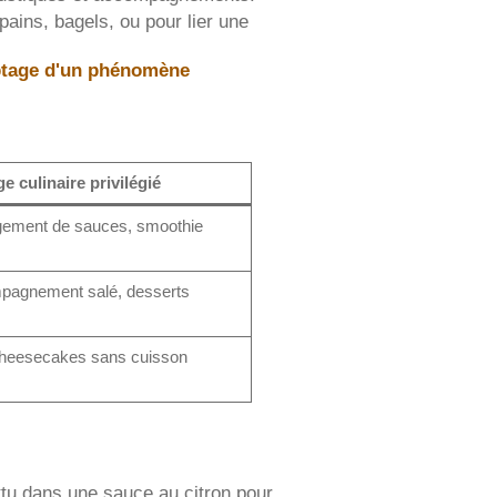
 pains, bagels, ou pour lier une
ptage d'un phénomène
e culinaire privilégié
égement de sauces, smoothie
pagnement salé, desserts
 cheesecakes sans cuisson
tu dans une sauce au citron pour